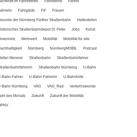
achkraft im Fahrbetrieb
Fahrdienst
Fahrer
ahrerin
Fahrgäste
FiF
Frauen
reunde der Nürnberg-Fürther Straßenbahn
Haltestellen
istorisches Straßenbahndepot St. Peter
Jobs
Kunst
iniennetz
Mehrwert
Mobilität
Mobilität für alle
achhaltigkeit
Nürnberg
NürnbergMOBIL
Podcast
tefan Meixner
Straßenbahn
Straßenbahnfahrer
traßenbahnfahrerin
Straßenbahn Nürnberg
U-Bahn
-Bahn-Fahrer
U-Bahn-Fahrerin
U-Bahnhöfe
-Bahn Nürnberg
VAG
VAG_Rad
Verkehrswende
ahl des Monats
Zukunft
Zukunft der Mobilität
ÖPNV