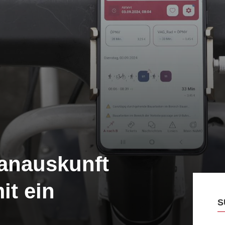
lanauskunft
it ein
S