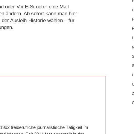
F
d oder Voi E-Scooter eine Mail
F
gen ändern. Ab sofort kann man hier
F
 der Ausleih-Historie wählen – für
ungen.
H
L
N
S
S
U
U
Z
1992 freiberufliche journalistische Tätigkeit im