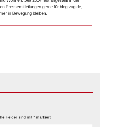
d Wohnen. Seit 2014 fest angestellt in der
 Pressemitteilungen gerne für blog.vag.de,
Immer in Bewegung bleiben.
che Felder sind mit
*
markiert