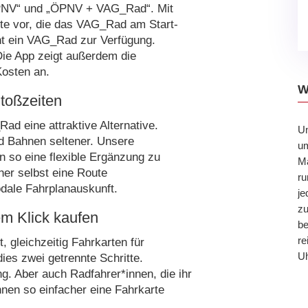
ÖPNV“ und „ÖPNV + VAG_Rad“. Mit
ute vor, die das VAG_Rad am Start-
teht ein VAG_Rad zur Verfügung.
Die App zeigt außerdem die
Kosten an.
W
toßzeiten
d eine attraktive Alternative.
U
 Bahnen seltener. Unsere
um
n so eine flexible Ergänzung zu
Ma
her selbst eine Route
ru
dale Fahrplanauskunft.
je
zu
em Klick kaufen
be
re
, gleichzeitig Fahrkarten für
Uh
es zwei getrennte Schritte.
g. Aber auch Radfahrer*innen, die ihr
nen so einfacher eine Fahrkarte