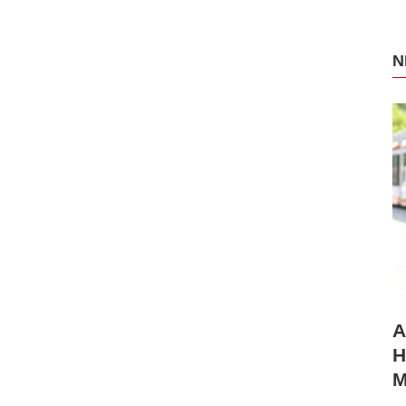
N
A
H
M