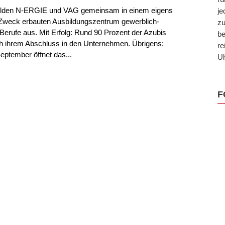
bilden N-ERGIE und VAG gemeinsam in einem eigens
je
Zweck erbauten Ausbildungszentrum gewerblich-
zu
Berufe aus. Mit Erfolg: Rund 90 Prozent der Azubis
be
ch ihrem Abschluss in den Unternehmen. Übrigens:
re
ptember öffnet das...
Uh
F