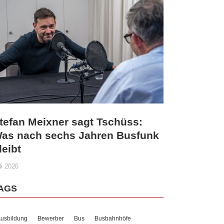
tefan Meixner sagt Tschüss:
as nach sechs Jahren Busfunk
leibt
li 2026
AGS
usbildung
Bewerber
Bus
Busbahnhöfe