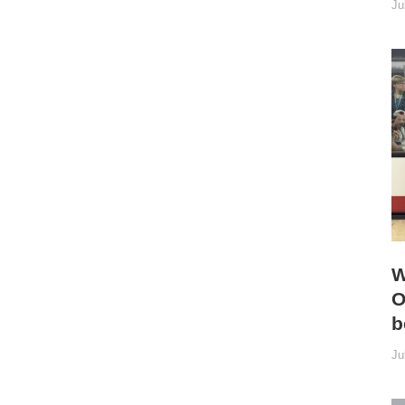
Ju
W
O
b
Ju