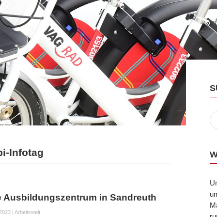
S
i-Infotag
W
U
um
e Ausbildungszentrum in Sandreuth
Ma
 2023
|
Arbeitswelt
ru