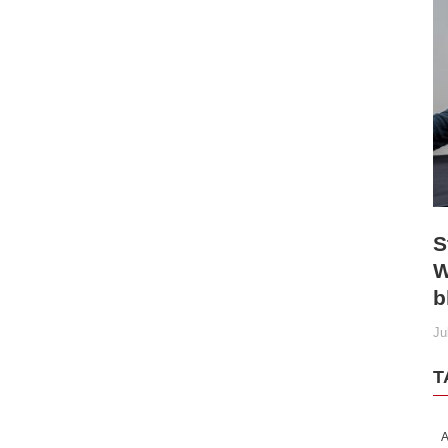
S
W
b
Ju
T
A