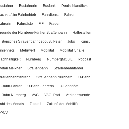
usfahrer
Busfahrerin
Busfunk
Deutschlandticket
achkraft im Fahrbetrieb
Fahrdienst
Fahrer
ahrerin
Fahrgäste
FiF
Frauen
reunde der Nürnberg-Fürther Straßenbahn
Haltestellen
istorisches Straßenbahndepot St. Peter
Jobs
Kunst
iniennetz
Mehrwert
Mobilität
Mobilität für alle
achhaltigkeit
Nürnberg
NürnbergMOBIL
Podcast
tefan Meixner
Straßenbahn
Straßenbahnfahrer
traßenbahnfahrerin
Straßenbahn Nürnberg
U-Bahn
-Bahn-Fahrer
U-Bahn-Fahrerin
U-Bahnhöfe
-Bahn Nürnberg
VAG
VAG_Rad
Verkehrswende
ahl des Monats
Zukunft
Zukunft der Mobilität
ÖPNV