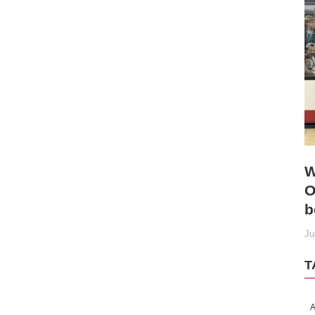
W
O
b
Ju
T
A