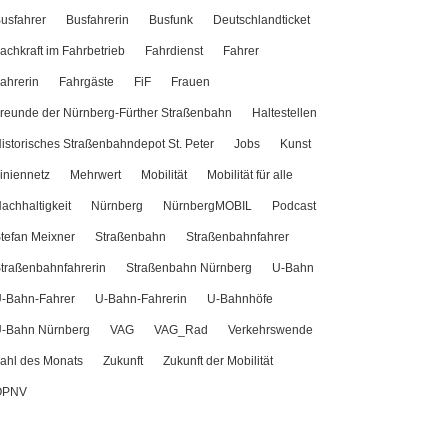
usfahrer
Busfahrerin
Busfunk
Deutschlandticket
achkraft im Fahrbetrieb
Fahrdienst
Fahrer
ahrerin
Fahrgäste
FiF
Frauen
reunde der Nürnberg-Fürther Straßenbahn
Haltestellen
istorisches Straßenbahndepot St. Peter
Jobs
Kunst
iniennetz
Mehrwert
Mobilität
Mobilität für alle
achhaltigkeit
Nürnberg
NürnbergMOBIL
Podcast
tefan Meixner
Straßenbahn
Straßenbahnfahrer
traßenbahnfahrerin
Straßenbahn Nürnberg
U-Bahn
-Bahn-Fahrer
U-Bahn-Fahrerin
U-Bahnhöfe
-Bahn Nürnberg
VAG
VAG_Rad
Verkehrswende
ahl des Monats
Zukunft
Zukunft der Mobilität
ÖPNV