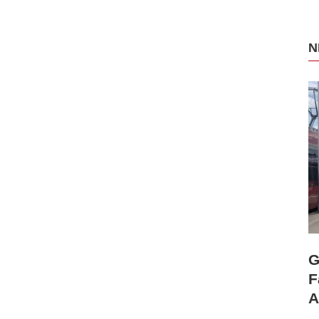
N
G
F
A