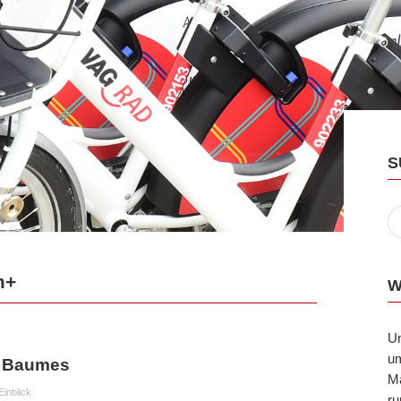
S
m+
W
U
um
s Baumes
Ma
Einblick
ru