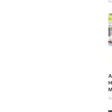
Au
A
H
M
Ju