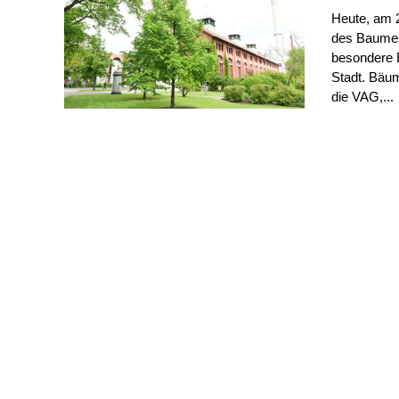
Heute, am 2
des Baumes.
besondere 
Stadt. Bäum
die VAG,...