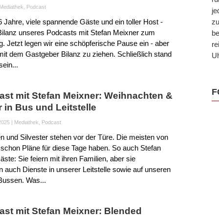
Mediathek
,
Podcast
je
6 Jahre, viele spannende Gäste und ein toller Host -
zu
 Bilanz unseres Podcasts mit Stefan Meixner zum
be
g. Jetzt legen wir eine schöpferische Pause ein - aber
re
mit dem Gastgeber Bilanz zu ziehen. Schließlich stand
Uh
ein...
F
ast mit Stefan Meixner: Weihnachten &
r in Bus und Leitstelle
2025
|
Mediathek
,
Podcast
 und Silvester stehen vor der Türe. Die meisten von
 schon Pläne für diese Tage haben. So auch Stefan
ste: Sie feiern mit ihren Familien, aber sie
auch Dienste in unserer Leitstelle sowie auf unseren
Bussen. Was...
ast mit Stefan Meixner: Blended