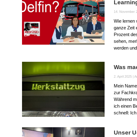
Learnin
14. November 
Wie lernen 
ganze Zeit
Prozent de
sehen, merk
werden und
Was mac
2. April 2025
|
A
Mein Name 
zur Fachkra
Während me
ich einen B
schnell: Ich
Unser U