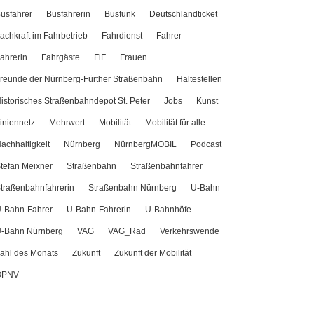
usfahrer
Busfahrerin
Busfunk
Deutschlandticket
achkraft im Fahrbetrieb
Fahrdienst
Fahrer
ahrerin
Fahrgäste
FiF
Frauen
reunde der Nürnberg-Fürther Straßenbahn
Haltestellen
istorisches Straßenbahndepot St. Peter
Jobs
Kunst
iniennetz
Mehrwert
Mobilität
Mobilität für alle
achhaltigkeit
Nürnberg
NürnbergMOBIL
Podcast
tefan Meixner
Straßenbahn
Straßenbahnfahrer
traßenbahnfahrerin
Straßenbahn Nürnberg
U-Bahn
-Bahn-Fahrer
U-Bahn-Fahrerin
U-Bahnhöfe
-Bahn Nürnberg
VAG
VAG_Rad
Verkehrswende
ahl des Monats
Zukunft
Zukunft der Mobilität
ÖPNV