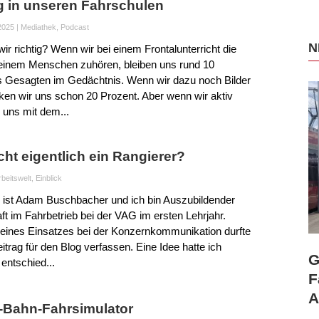
g in unseren Fahrschulen
2025
|
Mediathek
,
Podcast
N
wir richtig? Wenn wir bei einem Frontalunterricht die
 einem Menschen zuhören, bleiben uns rund 10
s Gesagten im Gedächtnis. Wenn wir dazu noch Bilder
en wir uns schon 20 Prozent. Aber wenn wir aktiv
 uns mit dem...
ht eigentlich ein Rangierer?
rbeitswelt
,
Einblick
ist Adam Buschbacher und ich bin Auszubildender
ft im Fahrbetrieb bei der VAG im ersten Lehrjahr.
ines Einsatzes bei der Konzernkommunikation durfte
eitrag für den Blog verfassen. Eine Idee hatte ich
G
 entschied...
F
A
-Bahn-Fahrsimulator