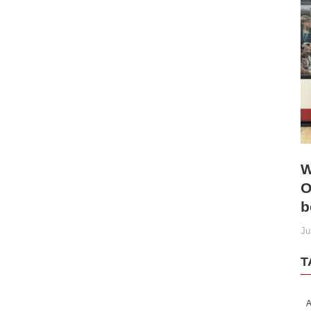
W
O
b
Ju
T
A