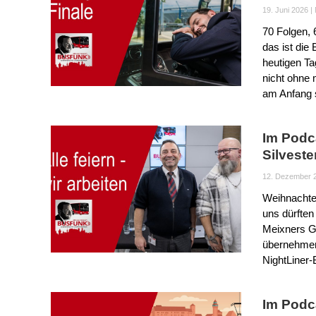
19. Juni 2026
|
70 Folgen, 
das ist die
heutigen Ta
nicht ohne 
am Anfang s
Im Podc
Silveste
12. Dezember 
Weihnachten
uns dürften
Meixners Gä
übernehmen 
NightLiner-
Im Podc