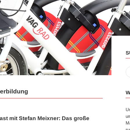
S
terbildung
W
U
um
ast mit Stefan Meixner: Das große
Ma
ru