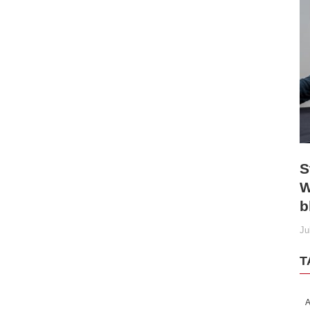
S
W
b
Ju
T
A