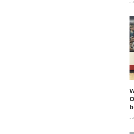
Ju
W
O
b
Ju