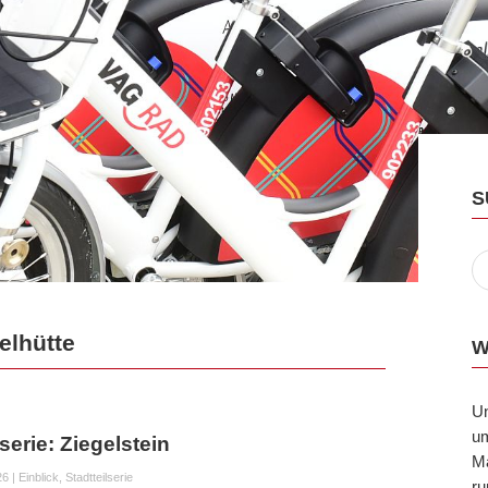
S
elhütte
W
U
um
lserie: Ziegelstein
Ma
26
|
Einblick
,
Stadtteilserie
ru