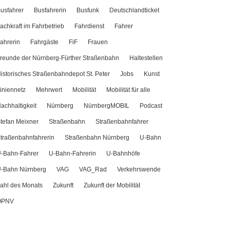
usfahrer
Busfahrerin
Busfunk
Deutschlandticket
achkraft im Fahrbetrieb
Fahrdienst
Fahrer
ahrerin
Fahrgäste
FiF
Frauen
reunde der Nürnberg-Fürther Straßenbahn
Haltestellen
istorisches Straßenbahndepot St. Peter
Jobs
Kunst
iniennetz
Mehrwert
Mobilität
Mobilität für alle
achhaltigkeit
Nürnberg
NürnbergMOBIL
Podcast
tefan Meixner
Straßenbahn
Straßenbahnfahrer
traßenbahnfahrerin
Straßenbahn Nürnberg
U-Bahn
-Bahn-Fahrer
U-Bahn-Fahrerin
U-Bahnhöfe
-Bahn Nürnberg
VAG
VAG_Rad
Verkehrswende
ahl des Monats
Zukunft
Zukunft der Mobilität
ÖPNV