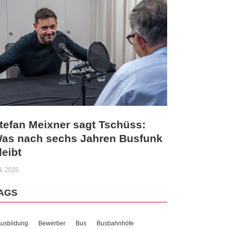
tefan Meixner sagt Tschüss:
as nach sechs Jahren Busfunk
leibt
li 2026
AGS
usbildung
Bewerber
Bus
Busbahnhöfe