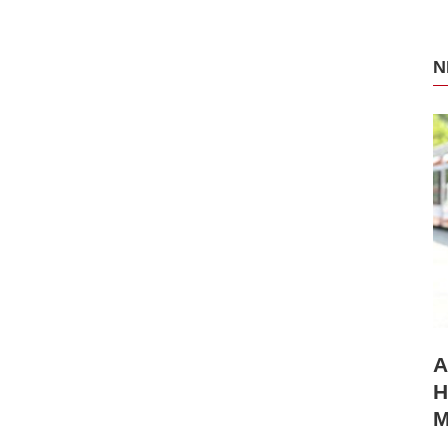
N
A
H
M