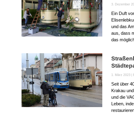
3. Dezember 2
Ein Duft vo
Elisenlebk
und das Amb
aus, dass 
das möglich
Straßen
Städtep
1. März 2023
|
Seit über 4
Krakau und
und die VAG
Leben, ind
restaurieren