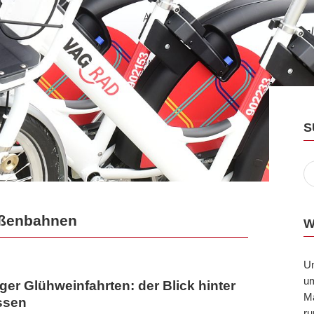
S
raßenbahnen
W
U
um
er Glühweinfahrten: der Blick hinter
Ma
ssen
ru