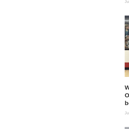
Ju
W
O
b
Ju