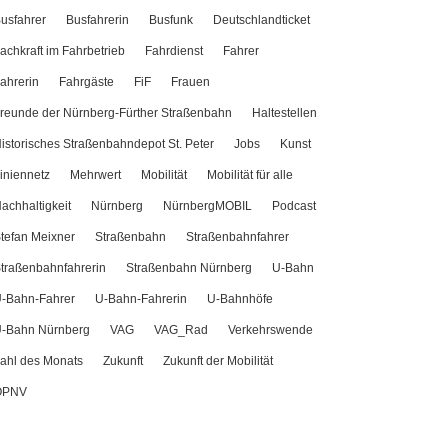
usfahrer
Busfahrerin
Busfunk
Deutschlandticket
achkraft im Fahrbetrieb
Fahrdienst
Fahrer
ahrerin
Fahrgäste
FiF
Frauen
reunde der Nürnberg-Fürther Straßenbahn
Haltestellen
istorisches Straßenbahndepot St. Peter
Jobs
Kunst
iniennetz
Mehrwert
Mobilität
Mobilität für alle
achhaltigkeit
Nürnberg
NürnbergMOBIL
Podcast
tefan Meixner
Straßenbahn
Straßenbahnfahrer
traßenbahnfahrerin
Straßenbahn Nürnberg
U-Bahn
-Bahn-Fahrer
U-Bahn-Fahrerin
U-Bahnhöfe
-Bahn Nürnberg
VAG
VAG_Rad
Verkehrswende
ahl des Monats
Zukunft
Zukunft der Mobilität
ÖPNV