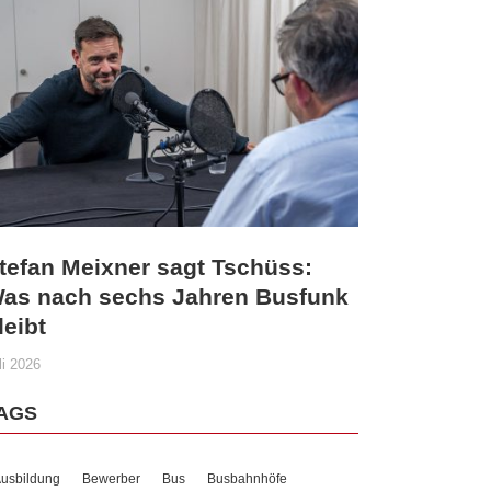
tefan Meixner sagt Tschüss:
as nach sechs Jahren Busfunk
leibt
li 2026
AGS
usbildung
Bewerber
Bus
Busbahnhöfe