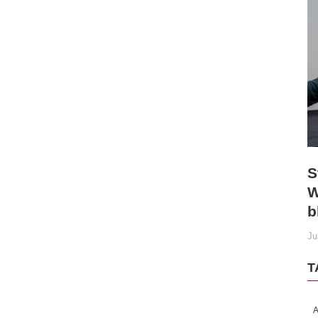
S
W
b
Ju
T
A