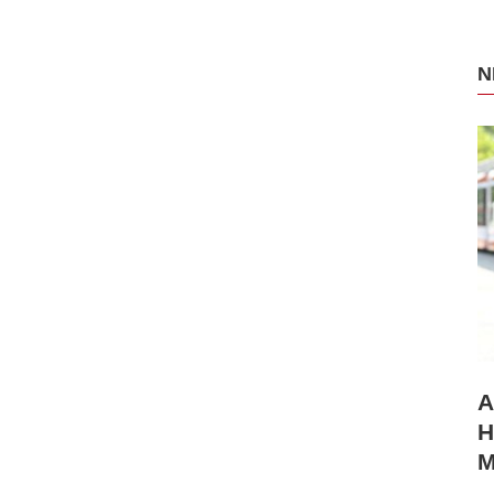
N
A
H
M