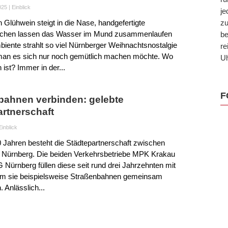
025
|
Einblick
je
n Glühwein steigt in die Nase, handgefertigte
zu
uchen lassen das Wasser im Mund zusammenlaufen
be
iente strahlt so viel Nürnberger Weihnachtsnostalgie
re
man es sich nur noch gemütlich machen möchte. Wo
Uh
 ist? Immer in der...
F
bahnen verbinden: gelebte
artnerschaft
Einblick
0 Jahren besteht die Städtepartnerschaft zwischen
 Nürnberg. Die beiden Verkehrsbetriebe MPK Krakau
 Nürnberg füllen diese seit rund drei Jahrzehnten mit
em sie beispielsweise Straßenbahnen gemeinsam
. Anlässlich...