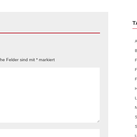
T
A
B
che Felder sind mit
*
markiert
F
F
F
H
L
N
S
S
U