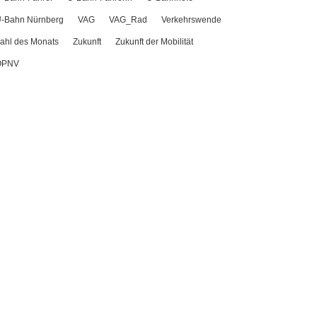
-Bahn Nürnberg
VAG
VAG_Rad
Verkehrswende
ahl des Monats
Zukunft
Zukunft der Mobilität
ÖPNV