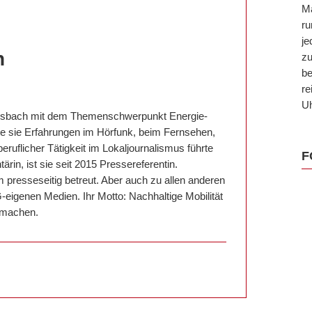
Ma
ru
je
h
zu
be
re
Uh
Ansbach mit dem Themenschwerpunkt Energie-
 sie Erfahrungen im Hörfunk, beim Fernsehen,
ruflicher Tätigkeit im Lokaljournalismus führte
F
ärin, ist sie seit 2015 Pressereferentin.
presseseitig betreut. Aber auch zu allen anderen
-eigenen Medien. Ihr Motto: Nachhaltige Mobilität
 machen.