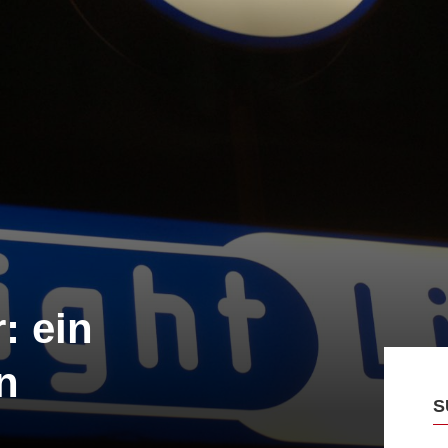
: ein
n
S