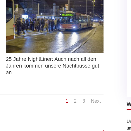
25 Jahre NightLiner: Auch nach all den
Jahren kommen unsere Nachtbusse gut
an.
1
2
3
Next
W
U
um