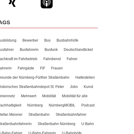
AGS
usbildung
Bewerber
Bus
Busbahnhöfe
usfahrer
Busfahrerin
Busfunk
Deutschlandticket
achkraft im Fahrbetrieb
Fahrdienst
Fahrer
ahrerin
Fahrgäste
FiF
Frauen
reunde der Nürnberg-Fürther Straßenbahn
Haltestellen
istorisches Straßenbahndepot St. Peter
Jobs
Kunst
iniennetz
Mehrwert
Mobilität
Mobilität für alle
achhaltigkeit
Nürnberg
NürnbergMOBIL
Podcast
tefan Meixner
Straßenbahn
Straßenbahnfahrer
traßenbahnfahrerin
Straßenbahn Nürnberg
U-Bahn
-Bahn-Fahrer
U-Bahn-Fahrerin
U-Bahnhöfe