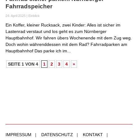
Fahrradspeicher
24. April 2025
|
Einblick
Ein Koffer, kleiner Rucksack, zwei Kinder: Alles ist sicher im
Lastenrad verstaut und los geht es zum Nürnberger
Hauptbahnhof. Wir fahren übers Wochenende mit dem Zug weg.
Doch wohin währenddessen mit dem Rad? Fahrradparken am
Hauptbahnhof Das parke ich im...
SEITE 1 VON 4
1
2
3
4
»
IMPRESSUM
|
DATENSCHUTZ
|
KONTAKT
|