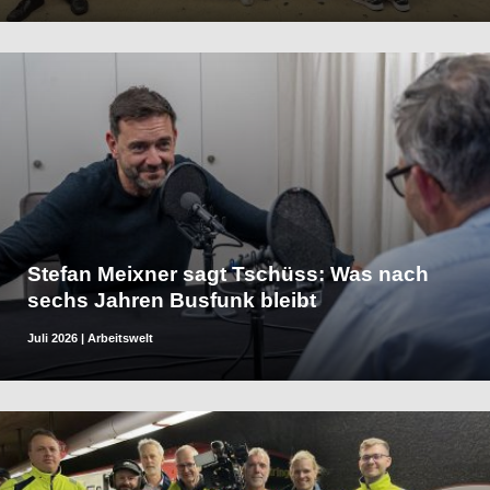
Stefan Meixner sagt Tschüss: Was nach
sechs Jahren Busfunk bleibt
Juli 2026
|
Arbeitswelt