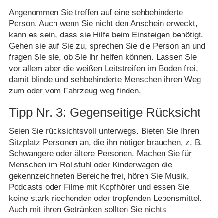
Angenommen Sie treffen auf eine sehbehinderte
Person. Auch wenn Sie nicht den Anschein erweckt,
kann es sein, dass sie Hilfe beim Einsteigen benötigt.
Gehen sie auf Sie zu, sprechen Sie die Person an und
fragen Sie sie, ob Sie ihr helfen können. Lassen Sie
vor allem aber die weißen Leitstreifen im Boden frei,
damit blinde und sehbehinderte Menschen ihren Weg
zum oder vom Fahrzeug weg finden.
Tipp Nr. 3: Gegenseitige Rücksicht
Seien Sie rücksichtsvoll unterwegs. Bieten Sie Ihren
Sitzplatz Personen an, die ihn nötiger brauchen, z. B.
Schwangere oder ältere Personen. Machen Sie für
Menschen im Rollstuhl oder Kinderwagen die
gekennzeichneten Bereiche frei, hören Sie Musik,
Podcasts oder Filme mit Kopfhörer und essen Sie
keine stark riechenden oder tropfenden Lebensmittel.
Auch mit ihren Getränken sollten Sie nichts