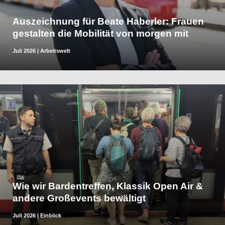
Auszeichnung für Beate Haberler: Frauen
gestalten die Mobilität von morgen mit
Juli 2026
|
Arbeitswelt
Wie wir Bardentreffen, Klassik Open Air &
andere Großevents bewältigt
Juli 2026
|
Einblick